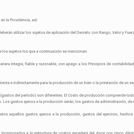
 la Providencia, así:
 deberán utilizar los sujetos de aplicación del Decreto con Rango, Valor y Fu
.
de los sujetos los que a continuación se mencionan:
nera Integra, fiable y razonable, con apego a los Principios de contabilida
recta e indirectamente para la producción de un bien o la prestación de un ser
 (gastos del período) son diferentes. El Costo de producción comprende todo
. Los gastos ajenos a la producción serán, los gastos de administración, de r
ostos aquellos gastos ajenos a la producción, gastos del ejercicio, hechos
n Incorporados a la estructura de costos excederá del doce con cinco déci