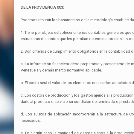
DE LA PROVIDENCIA 003:
Podemos resumir los basamentos de la metodología establecida en
1. Tiene por objeto establecer criterios contables generales que
estructuras de costos que les permitan determinar precios justos
2. Son criterios de cumplimiento obligatorios en la contabilidad 
a. La Información financiera debe prepararse y presentarse de ma
Venezuela y demás marco normativo aplicable.
b. El costo será el valor de los elementos necesarios asociados di
c. Los costos de producción y los gastos ajenos a la producción
darle al producto o servicio su condición de terminado o prestado
d. Los sujetos de aplicación incorporarán a la estructura de C
necesarios.
e. En ningún caso la cantidad de gastos ajenos a la producció