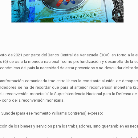
to de 2021 por parte del Banco Central de Venezuela (BCV), en torno a la ent
s (6) ceros a la moneda nacional ¨como profundización y desarrollo de la e
 económicas del país la necesidad de estar prevenidos y no descuidar del todo
ansformación comunicada trae entre líneas la constante alusión de desapar
dedores se ha de recordar que para al anterior reconversión monetaria (2
de la reconversión monetaria” la Superintendencia Nacional para la Defensa
evo cono de la reconversión monetaria.
la Sundde (para ese momento Williams Contreras) expresó:
ción de los bienes y servicios para los trabajadores, sino que también es nece