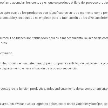
copilan o acumulan los costos y en que se produce el flujo del proceso prod
o es apto cuando los productos son identificables en todo momento como pert
 contable y los equipos se emplean para la fabricación de las diversas órde
volumen. Los bienes son fabricados para su almacenamiento, la unidad de cost
lores:
terminado.
otal de producir en un determinado período por la cantidad de unidades de 
o departamento en una situación de proceso secuencial.
os costos de la función productiva, independientemente de su comportamiento fi
irse, sin olvidar que los ingresos deben cubrir costo variables y los fijos, pa