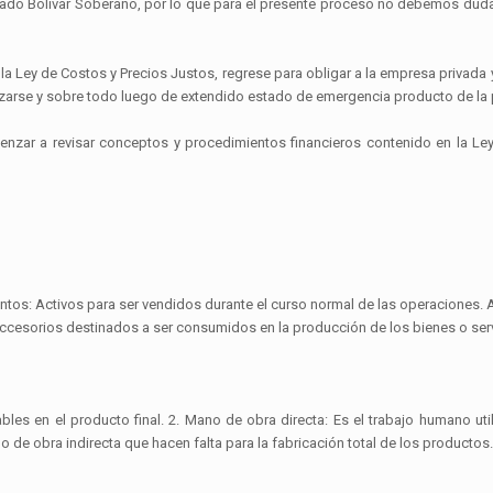
rnado Bolívar Soberano, por lo que para el presente proceso no debemos duda
 la Ley de Costos y Precios Justos, regrese para obligar a la empresa privada
nizarse y sobre todo luego de extendido estado de emergencia producto de la
nzar a revisar conceptos y procedimientos financieros contenido en la Ley
ntos: Activos para ser vendidos durante el curso normal de las operaciones.
ccesorios destinados a ser consumidos en la producción de los bienes o serv
ables en el producto final. 2. Mano de obra directa: Es el trabajo humano u
 de obra indirecta que hacen falta para la fabricación total de los productos