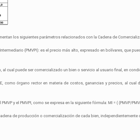
ementan los siguientes parámetros relacionados con la Cadena de Comercializ
ntermediario (PMVPI): es el precio más alto, expresado en bolívares, que pued
, al cual puede ser comercializado un bien o servicio al usuario final, en condi
DE, como órgano rector en materia de costos, ganancias y precios, al cual
 el PMVP y el PMVPI, como se expresa en la siguiente fórmula: MI = ( (PMVP/PMV
 cadena de producción o comercialización de cada bien, independientemente de