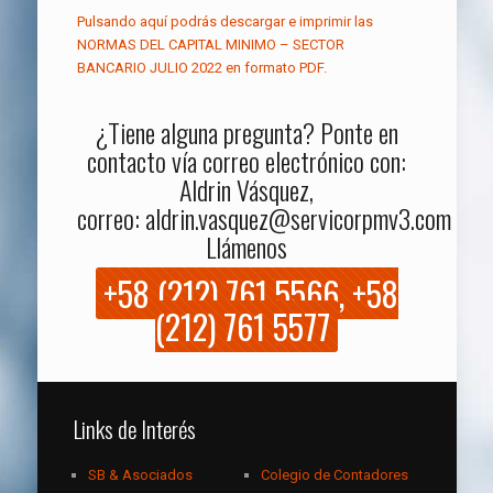
Pulsando aquí podrás descargar e imprimir las
NORMAS DEL CAPITAL MINIMO – SECTOR
BANCARIO JULIO 2022 en formato PDF.
¿Tiene alguna pregunta? Ponte en
contacto vía correo electrónico con:
Aldrin Vásquez,
correo:
aldrin.vasquez@servicorpmv3.com
o
Llámenos
+58 (212) 761 5566, +58
(212) 761 5577
Links de Interés
SB & Asociados
Colegio de Contadores