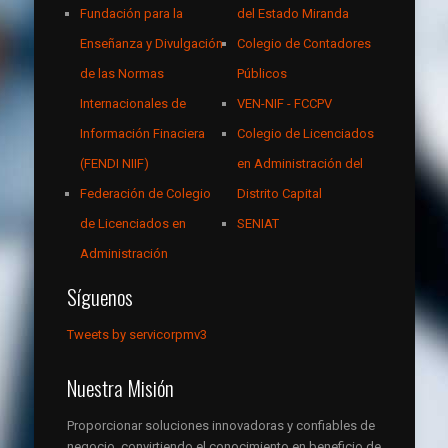
Fundación para la
del Estado Miranda
Enseñanza y Divulgación
Colegio de Contadores
de las Normas
Públicos
Internacionales de
VEN-NIF - FCCPV
Información Finaciera
Colegio de Licenciados
(FENDI NIIF)
en Administración del
Federación de Colegio
Distrito Capital
de Licenciados en
SENIAT
Administración
Síguenos
Tweets by servicorpmv3
Nuestra Misión
Proporcionar soluciones innovadoras y confiables de
negocio, convirtiendo el conocimiento en beneficio de