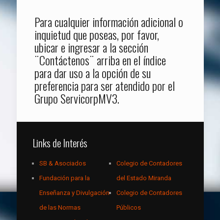
Para cualquier información adicional o
inquietud que poseas, por favor,
ubicar e ingresar a la sección
¨Contáctenos¨ arriba en el índice
para dar uso a la opción de su
preferencia para ser atendido por el
Grupo ServicorpMV3.
Links de Interés
SB & Asociados
Colegio de Contadores
Fundación para la
del Estado Miranda
Enseñanza y Divulgación
Colegio de Contadores
de las Normas
Públicos