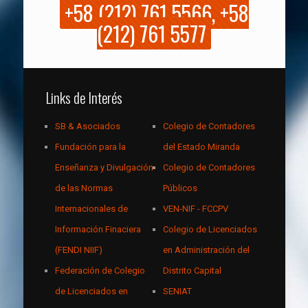
+58 (212) 761 5566, +58
(212) 761 5577
Links de Interés
SB & Asociados
Colegio de Contadores
Fundación para la
del Estado Miranda
Enseñanza y Divulgación
Colegio de Contadores
de las Normas
Públicos
Internacionales de
VEN-NIF - FCCPV
Información Finaciera
Colegio de Licenciados
(FENDI NIIF)
en Administración del
Federación de Colegio
Distrito Capital
de Licenciados en
SENIAT