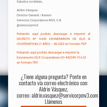
Saludos cordiales,
Aldrin Vásquez
Director General / Asesor
Servicios Corporativos MV3, C.A.
@servicorpmv3
Pulsando aquí podrás descargar e imprimir el
DECRETO Nº 4.695 EXONERARION DE ISLR A
COOPERATIVAS (1 AÑO) – 06.2022
en formato PDF.
Pulsando aquí podrás descargar e imprimir la
Exoneración ISLR Cooperativas GO #42399 15 6 22
en formato PDF.
¿Tiene alguna pregunta? Ponte en
contacto vía correo electrónico con:
Aldrin Vásquez,
correo:
aldrin.vasquez@servicorpmv3.com
o
Llámenos