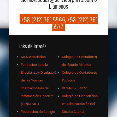
Llámenos
+58 (212) 761 5566, +58 (212) 761
5577
Links de Interés
SB & Asociados
Colegio de Contadores
Fundación para la
del Estado Miranda
Enseñanza y Divulgación
Colegio de Contadores
de las Normas
Públicos
Internacionales de
VEN-NIF - FCCPV
Información Finaciera
Colegio de Licenciados
(FENDI NIIF)
en Administración del
Federación de Colegio
Distrito Capital